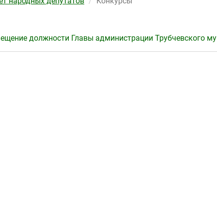
ет народных депутатов
Конкурсы
мещение должности Главы администрации Трубчевского м