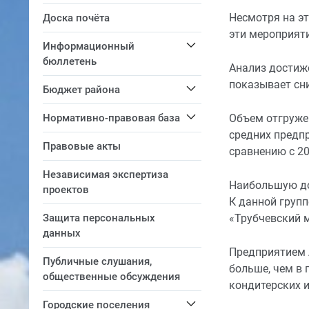
Несмотря на эт
Доска почёта
эти мероприяти
Информационный
бюллетень
Анализ достиж
показывает сн
Бюджет района
Нормативно-правовая база
Объем отгруже
средних предп
Правовые акты
сравнению с 20
Независимая экспертиза
Наибольшую до
проектов
К данной груп
Защита персональных
«Трубчевский 
данных
Предприятием А
Публичные слушания,
больше, чем в 
общественные обсуждения
кондитерских и
Городские поселения