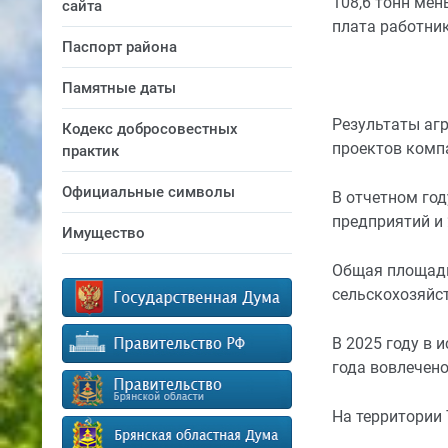
108,6 тонн мен
сайта
плата работник
Паспорт района
Памятные даты
Результаты аг
Кодекс добросовестных
проектов комп
практик
Официальные символы
В отчетном го
предприятий и 
Имущество
Общая площадь 
сельскохозяйст
В 2025 году в 
года вовлечено
На территории