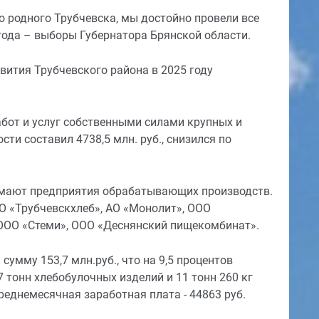
го родного Трубчевска, мы достойно провели все
года – выборы Губернатора Брянской области.
вития Трубчевского района в 2025 году
бот и услуг собственными силами крупных и
и составил 4738,5 млн. руб., снизился по
имают предприятия обрабатывающих производств.
О «Трубчевскхлеб», АО «Монолит», ООО
ООО «Стеми», ООО «Деснянский пищекомбинат».
умму 153,7 млн.руб., что на 9,5 процентов
 тонн хлебобулочных изделий и 11 тонн 260 кг
реднемесячная заработная плата - 44863 руб.