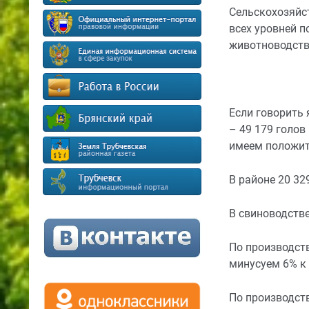
Сельскохозяйс
всех уровней п
животноводства
Если говорить 
– 49 179 голов 
имеем положите
В районе 20 329
В свиноводстве
По производств
минусуем 6% к 2
По производств