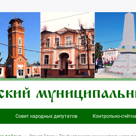
я
Совет народных депутатов
Контрольно-счётн