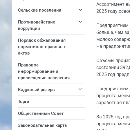
Ассортимент вы
Сельские поселения
2025 году осво
Противодействие
Предприятием О
коррупции
больше, чем за
молоко содержа
Порядок обжалования
На предприятии
нормативно-правовых
актов
Объёмы произв
Правовое
составили 392,
информирование и
2025 год предп
просвещение населения
Предприятием А
Кадровый резерв
процента мень
Торги
заработная пла
Общественный Совет
За 2025 год пр
процента меньш
Законодательная карта