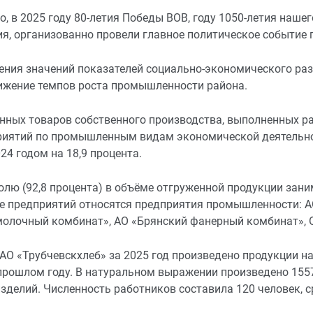
о, в 2025 году 80-летия Победы ВОВ, году 1050-летия наше
я, организованно провели главное политическое событие 
ения значений показателей социально-экономического раз
ижение темпов роста промышленности района.
нных товаров собственного производства, выполненных ра
риятий по промышленным видам экономической деятельност
24 годом на 18,9 процента.
лю (92,8 процента) в объёме отгруженной продукции зан
пе предприятий относятся предприятия промышленности: А
молочный комбинат», АО «Брянский фанерный комбинат», 
О «Трубчевскхлеб» за 2025 год произведено продукции на с
прошлом году. В натуральном выражении произведено 1557
зделий. Численность работников составила 120 человек, с