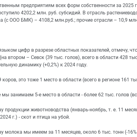
твенным предприятиям всех форм собственности за 2025 
оступило 4202,2 млн. руб. субсидий. В отрасль растениевод
 (с ООО БМК) – 4108,2 млн.руб.; прочие отрасли – 10,9 млн
языком цифр в разрезе областных показателей, отмечу, чт
(на втором – Севск (39 тыс. голов), всего в области 428 ты
льную динамику (+0,2%) к 2024 году.
 коров, это тоже 1 место в области (всего в регионе 161 тыс
 мы занимаем 5-е место в области - более 62 тыс. голов (в
у продукции животноводства (январь-ноябрь, т. е. 11 месяце
024 г.) - скот и птица на убой.
у молока мы имеем за 11 месяцев, около 6 тыс. тонн (-16% к