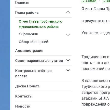
Главная
Гла
Главная
Отчет Главы Т
Глава района
о результатах 
Отчет Главы Трубчевского
муниципального района
Уважаемые деп
Обращения
Обзор обращений
Администрация
Традиционно о
Совет народных депутатов
часть
– это де
полномочий пр
Контрольно-счётная
палата
В начале своег
Доска Почёта
Трубчевского р
запретов приг
Контакты
атаками БПЛА 
повреждения о
Новости