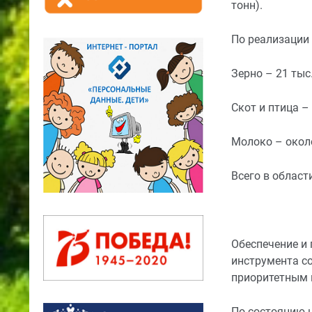
тонн).
По реализации 
Зерно – 21 тыс.
Скот и птица – 
Молоко – около 
Всего в област
Обеспечение и
инструмента с
приоритетным 
По состоянию н