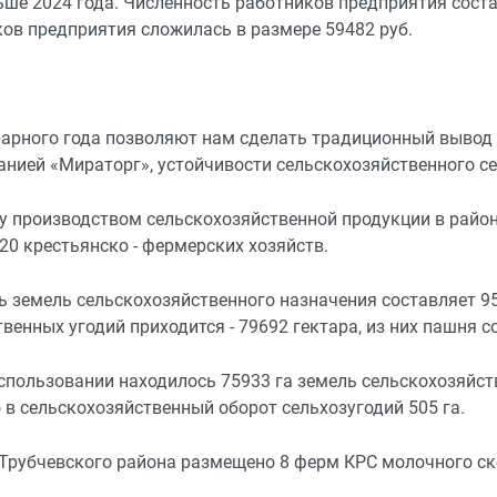
ьше 2024 года. Численность работников предприятия сост
ов предприятия сложилась в размере 59482 руб.
рарного года позволяют нам сделать традиционный вывод
анией «Мираторг», устойчивости сельскохозяйственного с
ду производством сельскохозяйственной продукции в райо
20 крестьянско - фермерских хозяйств.
земель сельскохозяйственного назначения составляет 958
венных угодий приходится - 79692 гектара, из них пашня с
использовании находилось 75933 га земель сельскохозяйств
 в сельскохозяйственный оборот сельхозугодий 505 га.
 Трубчевского района размещено 8 ферм КРС молочного ск