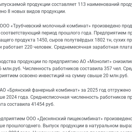
пускаемой продукции составляет 113 наименований продук
ено 8 новых видов продукции.
ОО «Трубчевский молочный комбинат» произведено продукц
 соответствующий период прошлого года. Предприятием пр
щего продукта 1450, сыров полутвёрдых 1802 тн, сухих пр
 работает 220 человек. Среднемесячная заработная плата
одства продукции по предприятию АО «Монолит» снизились
6 млн.руб. Численность работников составила 357 чел. Ср
риятием освоено инвестиций на сумму свыше 20 млн.руб.
О «Брянский фанерный комбинат» за 2025 год отгружено пр
ше 2024 года. Среднесписочная численность работников п
та составила 41454 руб.
едприятием ООО «Деснянский пищекомбинат» произведено пр
е прошлогоднего. Выпуск продукции в натуральном выраже