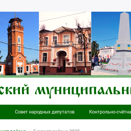
я
Совет народных депутатов
Контрольно-счётн