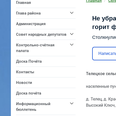
Главная
Сел
Главная
Глава района
Не убра
Администрация
горит 
Совет народных депутатов
Столкнули
Контрольно-счётная
палата
Написать
Доска Почёта
Контакты
Телецкое сель
Новости
населенные пу
Доска почёта
д. Телец, д. Кр
Информационный
Высокий Ключ, 
бюллетень