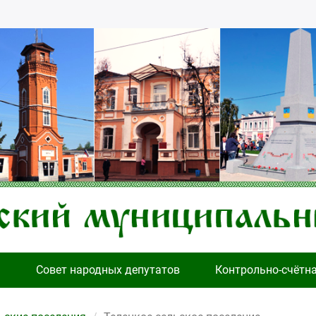
я
Совет народных депутатов
Контрольно-счётн