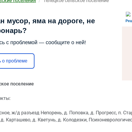
ьские поселения
Телецкое сельское поселение
н мусор, яма на дороге, не
Реш
фонарь?
сь с проблемой — сообщите о ней!
 о проблеме
ское поселение
нкты:
асное, ж/д разъезд Непорень, д. Поповка, д. Прогресс, п. Ст
д. Карташево, д. Кветунь, д. Колодезки, Психоневрологичес