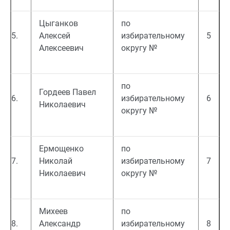
Цыганков
по
5.
Алексей
избирательному
5
Алексеевич
округу №
по
Гордеев Павел
6.
избирательному
6
Николаевич
округу №
Ермощенко
по
7.
Николай
избирательному
7
Николаевич
округу №
Михеев
по
8.
Александр
избирательному
8