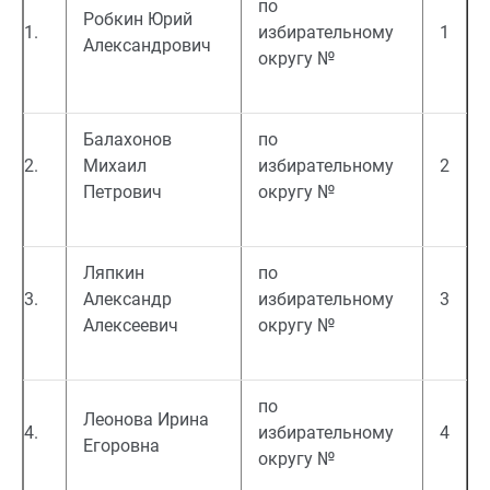
по
Робкин Юрий
1.
избирательному
1
Александрович
округу №
Балахонов
по
2.
Михаил
избирательному
2
Петрович
округу №
Ляпкин
по
3.
Александр
избирательному
3
Алексеевич
округу №
по
Леонова Ирина
4.
избирательному
4
Егоровна
округу №